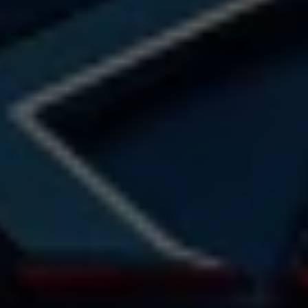
LIXERのロゴ
合させ、近未来
在感と洗練され
LOGO DESIGN